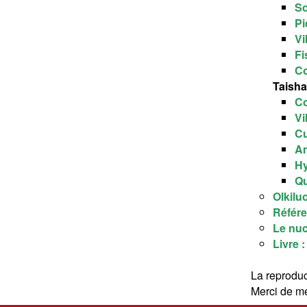
So
Pi
Vi
Fi
Co
Taish
Co
Vi
Cu
An
Hy
Qu
Olkilu
Référ
Le nuc
Livre :
La reproduc
Merci de me