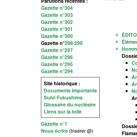
Parutions récentes :
Gazette n°304
Gazette n°303
Gazette n°302
Gazette n°301
ÉDITO
Gazette n°300
Éléme
Gazette n°
298
-
299
Homm
Gazette n°297
Dossie
Gazette n°296
Co
Gazette n°295
No
Gazette n°294
Ar
Site historique :
Ar
Documents importants
No
Suivi Fukushima
A
Glossaire du nucléaire
Liens sur la toile
Gazette n°1
Dossi
Nous écrire
(Insérer @)
Flaman