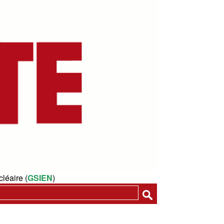
léaire (
GSIEN
)