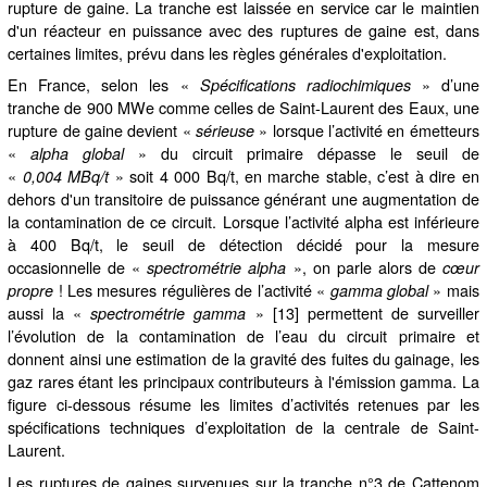
rupture de gaine. La tranche est laissée en service car le maintien
d'un réacteur en puissance avec des ruptures de gaine est, dans
certaines limites, prévu dans les règles générales d'exploitation.
En France, selon les «
» d’une
Spécifications radiochimiques
tranche de 900 MWe comme celles de Saint-Laurent des Eaux, une
rupture de gaine devient «
» lorsque l’activité en émetteurs
sérieuse
«
» du circuit primaire dépasse le seuil de
alpha global
«
» soit 4 000 Bq/t, en marche stable, c’est à dire en
0,004 MBq/t
dehors d'un transitoire de puissance générant une augmentation de
la contamination de ce circuit. Lorsque l’activité alpha est inférieure
à 400 Bq/t, le seuil de détection décidé pour la mesure
occasionnelle de «
», on parle alors de
spectrométrie alpha
cœur
! Les mesures régulières de l’activité «
» mais
propre
gamma global
aussi la «
» [13] permettent de surveiller
spectrométrie gamma
l’évolution de la contamination de l’eau du circuit primaire et
donnent ainsi une estimation de la gravité des fuites du gainage, les
gaz rares étant les principaux contributeurs à l'émission gamma. La
figure ci-dessous résume les limites d’activités retenues par les
spécifications techniques d’exploitation de la centrale de Saint-
Laurent.
Les ruptures de gaines survenues sur la tranche n°3 de Cattenom