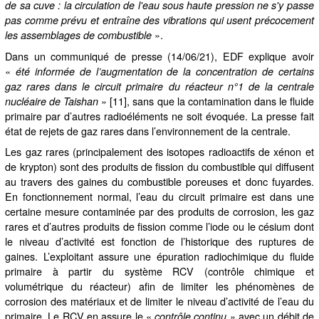
de sa cuve : la circulation de l'eau sous haute pression ne s'y passe
pas comme prévu et entraîne des vibrations qui usent précocement
».
les assemblages de combustible
Dans un communiqué de presse (14/06/21), EDF explique avoir
«
été informée de l’augmentation de la concentration de certains
gaz rares dans le circuit primaire du réacteur n°1 de la centrale
» [11], sans que la contamination dans le fluide
nucléaire de Taishan
primaire par d’autres radioéléments ne soit évoquée. La presse fait
état de rejets de gaz rares dans l’environnement de la centrale.
Les gaz rares (principalement des isotopes radioactifs de xénon et
de krypton) sont des produits de fission du combustible qui diffusent
au travers des gaines du combustible poreuses et donc fuyardes.
En fonctionnement normal, l’eau du circuit primaire est dans une
certaine mesure contaminée par des produits de corrosion, les gaz
rares et d’autres produits de fission comme l’iode ou le césium dont
le niveau d’activité est fonction de l’historique des ruptures de
gaines. L’exploitant assure une épuration radiochimique du fluide
primaire à partir du système RCV (contrôle chimique et
volumétrique du réacteur) afin de limiter les phénomènes de
corrosion des matériaux et de limiter le niveau d’activité de l’eau du
primaire. Le RCV en assure le «
» avec un débit de
contrôle continu