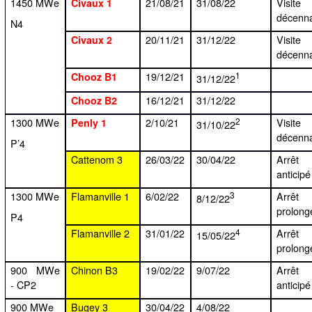
1450 MWe
21/08/21
31/08/22
Visite
Civaux 1
décenn
N4
20/11/21
31/12/22
Visite
Civaux 2
décenn
19/12/21
1
Chooz B1
31/12/22
16/12/21
31/12/22
Chooz B2
1300 MWe
2/10/21
2
Visite
Penly 1
31/10/22
décenn
P’4
Cattenom 3
26/03/22
30/04/22
Arrêt
anticipé
1300 MWe
Flamanville 1
6/02/22
3
Arrêt
8/12/22
prolong
P4
Flamanville 2
31/01/22
4
Arrêt
15/05/22
prolong
900 MWe
Chinon B3
19/02/22
9/07/22
Arrêt
- CP2
anticipé
900 MWe
Bugey 3
30/04/22
4/08/22