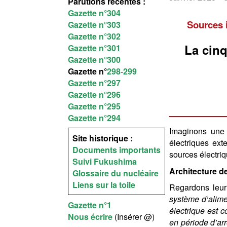
Parutions récentes :
Gazette n°304
Sources 
Gazette n°303
Gazette n°302
La cin
Gazette n°301
Gazette n°300
Gazette n°
298
-
299
Gazette n°297
Gazette n°296
Gazette n°295
Gazette n°294
Imaginons une 
Site historique :
électriques ext
Documents importants
sources électriq
Suivi Fukushima
Architecture d
Glossaire du nucléaire
Liens sur la toile
Regardons leur
système d’alimen
Gazette n°1
électrique est c
Nous écrire
(Insérer @)
en période d’ar