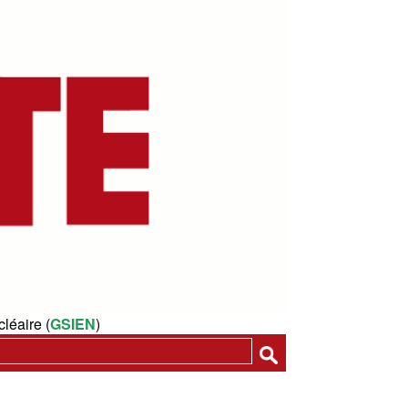
léaire (
GSIEN
)