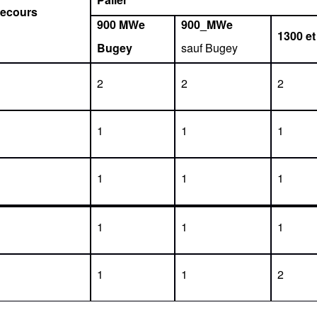
secours
900 MWe
900_MWe
1300 e
Bugey
sauf Bugey
2
2
2
1
1
1
1
1
1
1
1
1
1
1
2