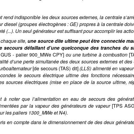
 rend indisponible les deux sources externes, la centrale s’ar
r diesel (groupes électrogènes : GE) propres à la centrale do
té (...). Un seul générateur est suffisant pour accomplir les act
r chaque site,
une source dite ultime peut être connectée ma
e secours défaillant d’une quelconque des tranches du si
it GUS - palier 900_MWe CPY]
ou une turbine à combustion
[T
ualité d’une perte simultanée des deux sources externes et de
turboalternateur
[de secours (TAS) dit]
(LLS) alimenté en vapeur 
ondes le secours électrique ultime des fonctions nécessaire
es sources électriques (mise en place de la source ultime, r
nt à noter que l’alimentation en eau de secours des générat
imentées par la vapeur des générateurs de vapeur
[TPS ASG
ur les paliers 1300_MWe et N4).
pris en compte dans le dimensionnement de des deux générate