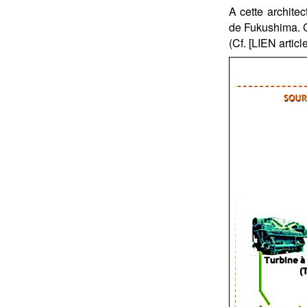
A cette archite
de Fukushima. C
(Cf. [LIEN articl