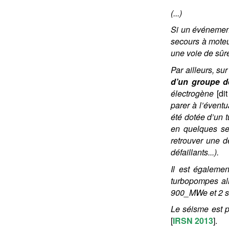
(...)
Si un événement
secours à moteu
une voie de sûre
Par ailleurs, su
d’un groupe d
électrogène
[d
parer à l’évent
été dotée d’un 
en quelques sec
retrouver une d
défaillants...).
Il est égaleme
turbopompes al
900_MWe et 2 s
Le séisme est 
[
IRSN 2013
].