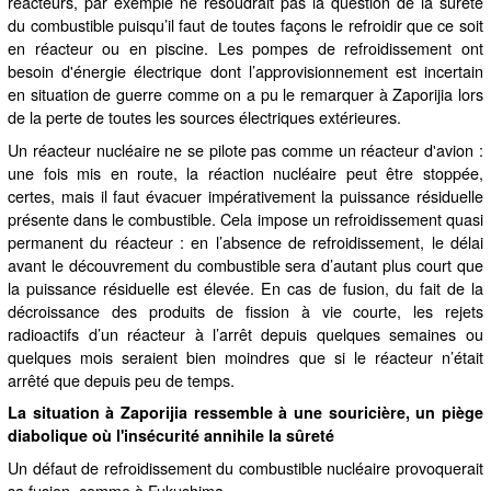
réacteurs, par exemple ne résoudrait pas la question de la sûreté
du combustible puisqu’il faut de toutes façons le refroidir que ce soit
en réacteur ou en piscine. Les pompes de refroidissement ont
besoin d'énergie électrique dont l’approvisionnement est incertain
en situation de guerre comme on a pu le remarquer à Zaporijia lors
de la perte de toutes les sources électriques extérieures.
Un réacteur nucléaire ne se pilote pas comme un réacteur d'avion :
une fois mis en route, la réaction nucléaire peut être stoppée,
certes, mais il faut évacuer impérativement la puissance résiduelle
présente dans le combustible. Cela impose un refroidissement quasi
permanent du réacteur : en l’absence de refroidissement, le délai
avant le découvrement du combustible sera d’autant plus court que
la puissance résiduelle est élevée. En cas de fusion, du fait de la
décroissance des produits de fission à vie courte, les rejets
radioactifs d’un réacteur à l’arrêt depuis quelques semaines ou
quelques mois seraient bien moindres que si le réacteur n’était
arrêté que depuis peu de temps.
La situation à Zaporijia ressemble à une souricière, un piège
diabolique où l'insécurité annihile la sûreté
Un défaut de refroidissement du combustible nucléaire provoquerait
sa fusion, comme à Fukushima.