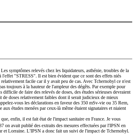
. Les symptômes relevés chez les liquidateurs, asthénie, troubles de la
 l'effet "STRESS". Il est bien évident que ce sont des effets niés
t relativement facile car il y avait peu de cas. Avec Tchernobyl ce n'est
 pas toujours à la hauteur de l'ampleur des dégêts. Par exemple pour
is difficile de faire des relevés de doses, des études sérieuses devraient
it de doses relativement faibles dont il serait judicieux de mieux
 rappelez-vous les déclarations en faveur des 350 mSv-vie ou 35 Rem,
ance aux études menées par ceux-là même étaient signataires et niaient
ue, enfin, il est fait état de l'impact sanitaire en France. Je vous
87 on avait publié des extraits des mesures effectuées par l'IPSN en
 et Lorraine. L'IPSN a donc fait un suivi de l'impact de Tchernobyl.