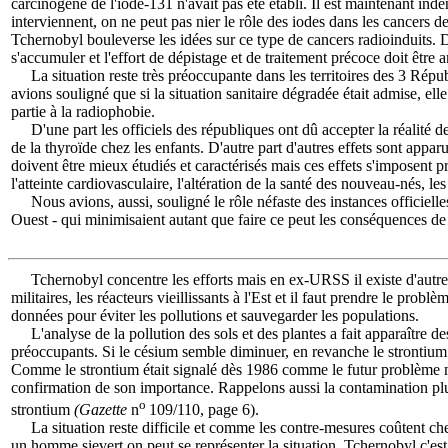
carcinogène de l'iode-131 n'avait pas été établi. Il est maintenant indén
interviennent, on ne peut pas nier le rôle des iodes dans les cancers de
Tchernobyl bouleverse les idées sur ce type de cancers radioinduits. 
s'accumuler et l'effort de dépistage et de traitement précoce doit être a
La situation reste très préoccupante dans les territoires des 3 Rép
avions souligné que si la situation sanitaire dégradée était admise, ell
partie à la radiophobie.
D'une part les officiels des républiques ont dû accepter la réalité de
de la thyroïde chez les enfants. D'autre part d'autres effets sont app
doivent être mieux étudiés et caractérisés mais ces effets s'imposen
l'atteinte cardiovasculaire, l'altération de la santé des nouveau-nés, l
Nous avions, aussi, souligné le rôle néfaste des instances officielle
Ouest - qui minimisaient autant que faire ce peut les conséquences d
Tchernobyl concentre les efforts mais en ex-URSS il existe d'autres
militaires, les réacteurs vieillissants à l'Est et il faut prendre le probl
données pour éviter les pollutions et sauvegarder les populations.
L'analyse de la pollution des sols et des plantes a fait apparaître
préoccupants. Si le césium semble diminuer, en revanche le strontiu
Comme le strontium était signalé dès 1986 comme le futur problème m
confirmation de son importance. Rappelons aussi la contamination p
o
strontium
(Gazette
n
109/110, page 6).
La situation reste difficile et comme les contre-mesures coûtent ch
un homme sievert on peut se représenter la situation. Tchernobyl c'est t