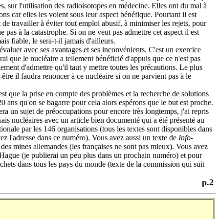
ses, sur l'utilisation des radioisotopes en médecine. Elles ont du mal à
ions car elles les voient sous leur aspect bénéfique. Pourtant il est
 de travailler à éviter tout emploi abusif, à minimiser les rejets, pour
e pas à la catastrophe. Si on ne veut pas admettre cet aspect il est
s fiable, le sera-t-il jamais d'ailleurs.
valuer avec ses avantages et ses inconvénients. C'est un exercice
vrai que le nucléaire a tellement bénéficié d'appuis que ce n'est pas
lement d'admettre qu'il taut y mettre toutes les précautions. Le plus
être il faudra renoncer à ce nucléaire si on ne parvient pas à le
 que la prise en compte des problèmes et la recherche de solutions
20 ans qu'on se bagarre pour cela alors espérons que le but est proche.
a un sujet de préoccupations pour encore très longtemps, j'ai repris
sais nucléaires avec un article bien documenté qui a été présenté au
ionale par les 146 organisations (tous les textes sont disponibles dans
ez l'adresse dans ce numéro). Vous avez aussi un texte de
Info-
le des mines allemandes (les françaises ne sont pas mieux). Vous avez
la Hague (je publierai un peu plus dans un prochain numéro) et pour
déchets dans tous les pays du monde (texte de la commission qui suit
p.2