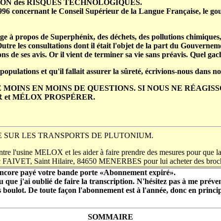
TION des RISQUES TECHNOLOGIQUES.
96 concernant le Conseil Supérieur de la Langue Française, le gouv
propos de Superphénix, des déchets, des pollutions chimiques, e
utre les consultations dont il était l'objet de la part du Gouverneme
ns de ses avis. Or il vient de terminer sa vie sans préavis. Quel gach
populations et qu'il fallait assurer la sûreté, écrivions-nous dans n
 MOINS EN MOINS DE QUESTIONS. SI NOUS NE RÉAGISSO
 et MÉLOX PROSPÉRER.
E SUR LES TRANSPORTS DE PLUTONIUM.
ontre l'usine MELOX et les aider à faire prendre des mesures pour que la 
 FAIVET, Saint Hilaire, 84650 MENERBES pour lui acheter des broc
encore payé votre bande porte «Abonnement expiré».
que j'ai oublié de faire la transcription. N'hésitez pas à me préven
os boulot. De toute façon l'abonnement est à l'année, donc en princ
SOMMAIRE