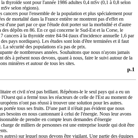
la thyroïde sont pour l'année 1986 adultes 0,4 mSv (0,1 à 0,8 selon
4 mSv selon régions).
 cancers pour l'ensemble de la population et plus spécialement pour
ées de mortalité dans la France entière ne montrent pas d'effet en
t d'une part par ce que l'étude doit porter sur la morbidité et d'autre
n des dépôts en 86. En ce qui concerne le Sud-Est et la Corse, le
 17 cancers à la thyroïde entre 84-94 (taux d'incidence annuelle 1,6 par
des pays nordiques). Les études sont loin d'être terminées et il faut
t. La sécurité des populations n'a pas de prix.
cupante de nombreuses années. Souhaitons que nous n'ayons jamais
t dès à présent nous devons, quant à nous, faire le suivi autour de la
ons minières et autour de tous les sites.
p.1
aire et civil n'est pas brillant. Répétons-le le seul pays qui a eu un
 l'Ouest qui a fermé tous les réacteurs de celle de l'Est au moment de
uropéens n'ont pas réussi à trouver une solution pour les autres.
s portée tous ses fruits. D'une part il n'était pas évident que nous
eurs besoins en nous cantonnant à celui de l'énergie. Nous leur avons
s raisonnable de prendre en compte leurs demandes d'énergie
n charge de milliers de personnes est une entreprise lourde qui doit être
nts.
s autres) sur lequel nous devons être vigilant. Une partie des équipes