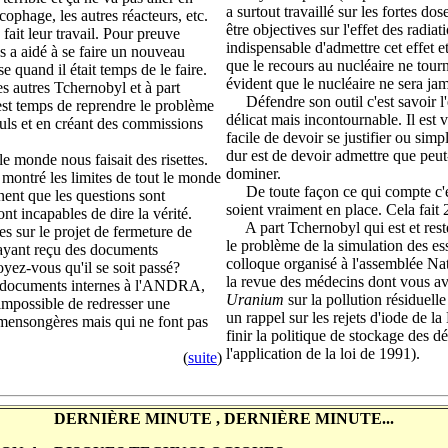
a surtout travaillé sur les fortes do
cophage, les autres réacteurs, etc.
être objectives sur l'effet des radiat
ait leur travail. Pour preuve
indispensable d'admettre cet effet et
es a aidé à se faire un nouveau
que le recours au nucléaire ne tourn
quand il était temps de le faire.
évident que le nucléaire ne sera jamai
 autres Tchernobyl et à part
Défendre son outil c'est savoir l'é
 est temps de reprendre le problème
délicat mais incontournable. Il est 
 nuls et en créant des commissions
facile de devoir se justifier ou simp
dur est de devoir admettre que peut-
monde nous faisait des risettes.
dominer.
a montré les limites de tout le monde
De toute façon ce qui compte c'est
inent que les questions sont
soient vraiment en place. Cela fait 
ont incapables de dire la vérité.
A part Tchernobyl qui est et rester
sur le projet de fermeture de
le problème de la simulation des es
ayant reçu des documents
colloque organisé à l'assemblée Nat
yez-vous qu'il se soit passé?
la revue des médecins dont vous av
 documents internes à l'ANDRA,
Uranium
sur la pollution résiduel
 impossible de redresser une
un rappel sur les rejets d'iode de 
es mensongères mais qui ne font pas
finir la politique de stockage des 
l'application de la loi de 1991).
(
suite
)
DERNIÈRE MINUTE , DERNIÈRE MINUTE...