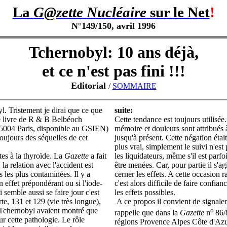
La
G@zette Nucléaire
sur le Net
!
N°149/150, avril 1996
Tchernobyl: 10 ans déjà,
et ce n'est pas fini !!!
Editorial
/
SOMMAIRE
 Tristement je dirai que ce que
suite:
 le livre de R & B Belbéoch
Cette tendance est toujours utilisée
004 Paris, disponible au GSIEN)
mémoire et douleurs sont attribués à
toujours des séquelles de cet
jusqu'à présent. Cette négation étai
plus vrai, simplement le suivi n'est
tes à la thyroïde. La
Gazette
a fait
les liquidateurs, même s'il est parfo
a relation avec l'accident est
être menées. Car, pour partie il s'ag
s les plus contaminées. Il y a
cerner les effets. A cette occasion
n effet prépondérant ou si l'iode-
c'est alors difficile de faire confi
 semble aussi se faire jour c'est
les effets possibles.
te, 131 et 129 (vie très longue),
A ce propos il convient de signaler q
 Tchernobyl avaient montré que
o
rappelle que dans la
Gazette
n
86/
ur cette pathologie. Le rôle
régions Provence Alpes Côte d'Azur