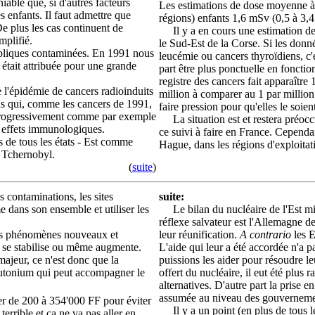
iable que, si d'autres facteurs
Les estimations de dose moyenne à 
s enfants. Il faut admettre que
régions) enfants 1,6 mSv (0,5 à 3,
De plus les cas continuent de
Il y a en cours une estimation des
mplifié.
le Sud-Est de la Corse. Si les donn
ubliques contaminées. En 1991 nous
leucémie ou cancers thyroïdiens, c'es
e était attribuée pour une grande
part être plus ponctuelle en fonctio
registre des cancers fait apparaître
 l'épidémie de cancers radioinduits
million à comparer au 1 par million 
arus qui, comme les cancers de 1991,
faire pression pour qu'elles le soien
t progressivement comme par exemple
La situation est et restera préoc
es effets immunologiques.
ce suivi à faire en France. Cependan
s de tous les états - Est comme
Hague, dans les régions d'exploitati
e Tchernobyl.
(
suite
)
 contaminations, les sites
suite:
ème dans son ensemble et utiliser les
Le bilan du nucléaire de l'Est milit
réflexe salvateur est l'Allemagne de
 des phénomènes nouveaux et
leur réunification.
A contrario
les E
m se stabilise ou même augmente.
L'aide qui leur a été accordée n'a pa
ajeur, ce n'est donc que la
puissions les aider pour résoudre l
lutonium qui peut accompagner le
offert du nucléaire, il eut été plu
alternatives. D'autre part la prise e
assumée au niveau des gouverneme
er de 200 à 354'000 FF pour éviter
Il y a un point (en plus de tous le
errible et ça ne va pas aller en