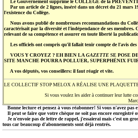
Le Gouvernement supprime le COLLÈGE de la PRÉVEN
Par un article de 2 lignes, inséré dans un décret du 21 mars 19
l'existence du Collège.
Nous avons publié de nombreuses recommandations du Collège à 
caractérisait par la diversité et l'indépendance de ses membres. O
relevant de sa compétence et assurer en toute liberté la publicatio
Les officiels ont compris qu'il fallait tenir compte de l'avis des 
VOUS Y CROYEZ ? EH BIEN LA
GAZETTE
SE POSE DE
SITE MANCHE POURRA POLLUER, SUPERPHÉNIX FUIR
A vos députés, vos conseillers: il faut réagir et vite.
LE COLLECTIF STOP MELOX A RÉALISE UNE PLAQUETT
Si vous voulez les aider à continuer leur lutte c
Marc
Bonne lecture et pensez à vous réabonner! Si vous n'avez pas 
Il peut se faire que votre chèque ne soit pas encore enregistré ou 
Je n'envoie pas de lettre de rappel, j'essaierai mais c'est un gr
tous car beaucoup d'abonnements sont déjà rentrés.