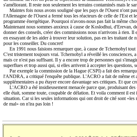
s'améliorant. Il reste non seulement les terrains contaminés mais le sar
Maintes fois nous avons souligné que les pays de l'Ouest n'ont pas f
l'Allemagne de l'Ouest a fermé tous les réacteurs de celle de l'Est et l
programme énergétique. Pourquoi n'avons-nous pas fait la même chose 
Maintenant nous sommes anxieux à cause de Koslodhui, d'Erevan, des
donner des conseils, créer des commissions nous n'arrivons à rien. Il
en essayant de les aider à trouver leur solution, pas en les traitant de
pour les conseiller. Du concret!
En 1991 nous faisions remarquer que, à cause de Tchernobyl tout le 
C'est tristement toujours vrai. Tchernobyl a réveillé les consciences, 
mais ce n'est pas suffisant. Il y a encore trop de personnes qui s'imag
superflues et trop aussi qui, si elles arrivent à accepter les questions, s
Par exemple la commission de la Hague (CSPI) a fait des remarques 
l'ANDRA, a critiqué l'enquête publique. L'ACRO a fait de même et 
supplémentaires a pu étayer encore davantage ses critiques. Et que cro
L'ACRO a été insidieusement menacée parce que, produisant des
elle était, somme toute, coupable de délation. Et voila comment il est
situation. Car si les seules informations qui ont droit de cité sont «l
de mal» on n'ira pas loin !