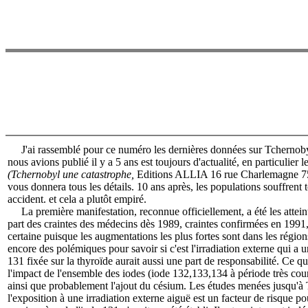
J'ai rassemblé pour ce numéro les dernières données sur Tchernobyl.
nous avions publié il y a 5 ans est toujours d'actualité, en particulier
(Tchernobyl une catastrophe,
Editions ALLIA 16 rue Charlemagne 75
vous donnera tous les détails. 10 ans après, les populations souffrent 
accident. et cela a plutôt empiré.
La première manifestation, reconnue officiellement, a été les attein
part des craintes des médecins dès 1989, craintes confirmées en 1991, l
certaine puisque les augmentations les plus fortes sont dans les région
encore des polémiques pour savoir si c'est l'irradiation externe qui a u
131 fixée sur la thyroïde aurait aussi une part de responsabilité. Ce qui
l'impact de l'ensemble des iodes (iode 132,133,134 à période très cour
ainsi que probablement l'ajout du césium. Les études menées jusqu'à
l'exposition à une irradiation externe aiguë est un facteur de risque po