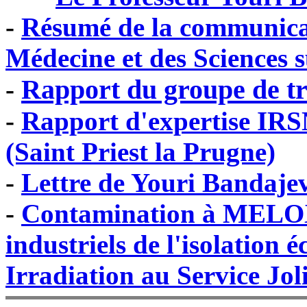
-
Résumé de la communica
Médecine et des Sciences su
Rapport du groupe de t
-
-
Rapport d'expertise IR
(Saint Priest la Prugne)
-
Lettre de Youri Bandaje
-
Contamination à MELO
industriels de l'isolation 
Irradiation au Service Jo