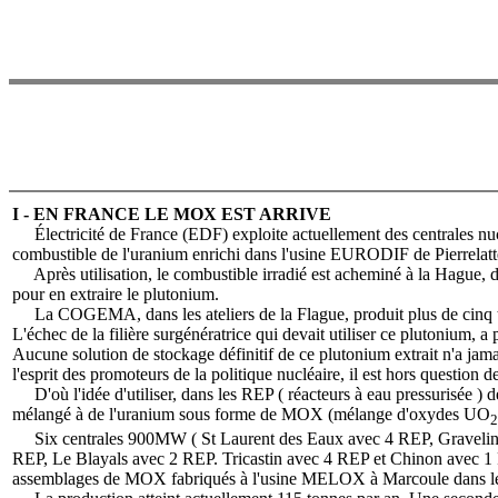
I - EN FRANCE LE MOX EST ARRIVE
Électricité de France (EDF) exploite actuellement des centrales nu
combustible de l'uranium enrichi dans l'usine EURODIF de Pierrelatt
Après utilisation, le combustible irradié est acheminé à la Hague, dan
pour en extraire le plutonium.
La COGEMA, dans les ateliers de la Flague, produit plus de cinq t
L'échec de la filière surgénératrice qui devait utiliser ce plutonium, 
Aucune solution de stockage définitif de ce plutonium extrait n'a jam
l'esprit des promoteurs de la politique nucléaire, il est hors question
D'où l'idée d'utiliser, dans les REP ( réacteurs à eau pressurisée ) de
mélangé à de l'uranium sous forme de MOX (mélange d'oxydes UO
2
Six centrales 900MW ( St Laurent des Eaux avec 4 REP, Gravelin
REP, Le Blayals avec 2 REP. Tricastin avec 4 REP et Chinon avec 1 
assemblages de MOX fabriqués à l'usine MELOX à Marcoule dans