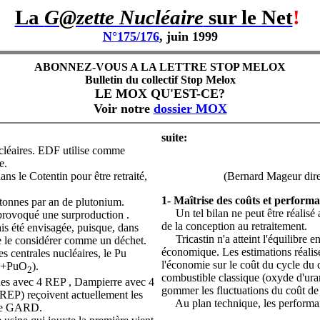
La
G@zette Nucléaire
sur le Net
!
N°175/176
, juin 1999
ABONNEZ-VOUS A LA LETTRE STOP MELOX
Bulletin du collectif Stop Melox
LE MOX QU'EST-CE?
Voir notre
dossier MOX
suite:
cléaires. EDF utilise comme
e.
s le Cotentin pour être retraité,
(Bernard Mageur dire
1- Maîtrise des coûts et perfo
onnes par an de plutonium.
Un tel bilan ne peut être réalisé a
a provoqué une surproduction .
de la conception au retraitement.
ais été envisagée, puisque, dans
Tricastin n'a atteint l'équilibre e
 de le considérer comme un déchet.
économique. Les estimations réalisé
s centrales nucléaires, le Pu
l'économie sur le coût du cycle du
+PuO
).
2
combustible classique (oxyde d'uran
es avec 4 REP , Dampierre avec 4
gommer les fluctuations du coût de
REP) reçoivent actuellement les
Au plan technique, les performan
 le GARD.