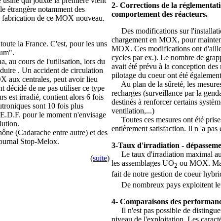
sine qui jouxte la première vient
2- Corrections de la réglementati
ntèle étrangère notamment des
comportement des réacteurs.
de fabrication de ce MOX nouveau.
Des modifications sur l'installatio
chargement en MOX, pour maintenir
oute la France. C'est, pour les uns
MOX. Ces modifications ont d'aill
ium".
cycles par ex.). Le nombre de grap
au cours de l'utilisation, lors du
avait été prévu à la conception des
duire . Un accident de circulation
pilotage du coeur ont été également
aux centrales, peut avoir lieu
Au plan de la sûreté, les mesures p
 décidé de ne pas utiliser ce type
recharges (surveillance par la gend
 est irradié, contient alors 6 fois
destinés à renforcer certains syst
troniques sont 10 fois plus
ventilation,...)
. E.D.F. pour le moment n'envisage
Toutes ces mesures ont été prises 
lution.
entièrement satisfaction. Il n 'a pa
ône (Cadarache entre autre) et des
journal Stop-Melox.
3-Taux d'irradiation - dépassem
Le taux d'irradiation maximal auto
(
suite
)
les assemblages UO
ou MOX. Mais 
2
fait de notre gestion de coeur hybr
De nombreux pays exploitent leu
4- Comparaisons des performan
Il n'est pas possible de distingue
niveau de l'exploitation. Les caract