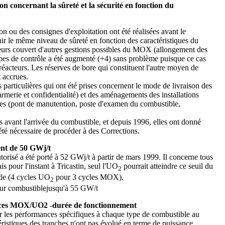
on concernant la sûreté et la sécurité en fonction du
n ou des consignes d'exploitation ont été réalisées avant le
 le même niveau de sûreté en fonction des caractéristiques du
eurs couvert d'autres gestions possibles du MOX (allongement des
pes de contrôle a été augmenté (+4) sans problème puisque ce cas
 réacteurs. Les réserves de bore qui constituent l'autre moyen de
 accrues.
articulières qui ont été prises concernent le mode de livraison des
armerie et confidentialité) et des aménagements des installations
èmes (pont de manutention, poste d'examen du combustible,
avant l'arrivée du combustible, et depuis 1996, elles ont donné
s été nécessaire de procéder à des Corrections.
ent de 50 GWj/t
risé a été porté à 52 GWj/t à partir de mars 1999. Il concerne tous
pour l'instant à Tricastin, seul l'UO
pourrait atteindre ce seuil du
2
ide (4 cycles UO
pour 3 cycles MOX).
2
r combustiblejusqu'à 55 GW/t
ces MOX/UO2 -durée de fonctionnement
r les performances spécifiques à chaque type de combustible au
éristiques des tranches n'ont pas évolué en terme de puissance,