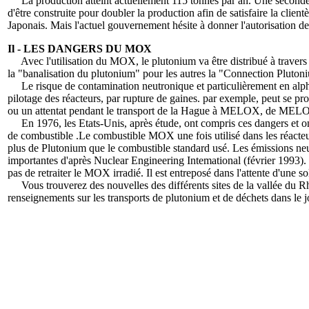
La production atteint actuellement 115 tonnes par an. Une seconde u
d'être construite pour doubler la production afin de satisfaire la clie
Japonais. Mais l'actuel gouvernement hésite à donner l'autorisation 
Il - LES DANGERS DU MOX
Avec l'utilisation du MOX, le plutonium va être distribué à travers t
la "banalisation du plutonium" pour les autres la "Connection Pluton
Le risque de contamination neutronique et particulièrement en alpha, 
pilotage des réacteurs, par rupture de gaines. par exemple, peut se pro
ou un attentat pendant le transport de la Hague à MELOX, de MELOX 
En 1976, les Etats-Unis, après étude, ont compris ces dangers et ont
de combustible .Le combustible MOX une fois utilisé dans les réacteurs
plus de Plutonium que le combustible standard usé. Les émissions neu
importantes d'après Nuclear Engineering Intemational (février 1993)
pas de retraiter le MOX irradié. Il est entreposé dans l'attente d'une so
Vous trouverez des nouvelles des différents sites de la vallée du Rh
renseignements sur les transports de plutonium et de déchets dans le 