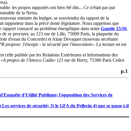
rsa).
: les propos rapportés ont bien été dits... Ce n'était pas par
onsable de la Nersa.
uveau ministre du budget, se souviendra du rapport de la
ait rapporteur dans la précé dente législature. Nous rappelons que
e rapport consacré au problème énergétique dans notre
Gazette
15/16
.
de se procurer, au 123 rue de Lille, 75009 Paris, la plaquette du
ilote d'essai du Concorde) et Alain Devaquet (nouveau secrétaire
R propose: l'énergie - la sécurité par l'innovation
». La lecture en est
celle publiée par les Relations Extérieures et Informations des
 «
A propos de l'Amoco Cadiz
» (23 rue de Berry, 75380 Paris Cedex
p.1
'Enquête d'Utilité Publique; l'opposition des Services de
es services de sécurité; 3) le GFA du Pellerin 4) que se passe-t-il