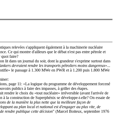
stiques relevées s'appliquent également à la machinerie nucléaire
ce. Ce qui montre d'ailleurs que le débat n'est pas entre pétrole et
 quoi faire?
 lit dans un journal du soir, dont la grandeur s'exprime surtout dans
ankers devraient rendre les transports pétroliers moins dangereux
»...
justifie» le passage à 1.300 MWe en PWR et à 1.200 puis 1.800 MWe
iner:
ivions, page 11: «La logique du programme de développement forcené
uvoirs publics à faire des impasses, à griller des étapes.
rendre le choix du «tout nucléaire» irréversible (avant l'arrivée de
on à la construction de Superphénix se développe-t-elle? On essaie de
ons de la manière la plus nette que la meilleure façon de
eloppant au plan local et national est d'engager au plus vite, de
 de rendre publique cette décision
" (Marcel Boiteux, septembre 1976