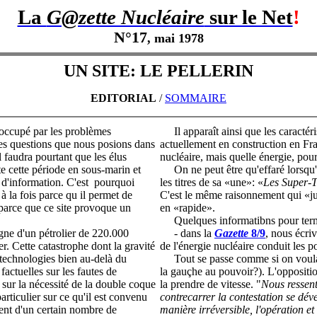
La
G@zette Nucléaire
sur le Net
!
N°17
, mai
1978
UN SITE: LE PELLERIN
EDITORIAL
/
SOMMAIRE
 occupé par les problèmes
Il apparaît ainsi que les caractéri
Les questions que nous posions dans
actuellement en construction en Fran
 faudra pourtant que les élus
nucléaire, mais quelle énergie, pour
te cette période en sous-marin et
On ne peut être qu'effaré lorsqu'on
 et d'information. C'est pourquoi
les titres de sa «une»: «
Les Super-T
 à la fois parce qu il permet de
C'est le même raisonnement qui «
parce que ce site provoque un
en «rapide».
Quelques informatibns pour term
gne d'un pétrolier de 220.000
- dans la
Gazette
8/9
, nous écr
r. Cette catastrophe dont la gravité
de l'énergie nucléaire conduit les po
technologies bien au-delà du
Tout se passe comme si on voulait 
actuelles sur les fautes de
la gauçhe au pouvoir?). L'oppositi
sur la nécessité de la double coque
la prendre de vitesse. "
Nous ressent
particulier sur ce qu'il est convenu
contrecarrer la contestation se dév
ement d'un certain nombre de
manière irréversible, l'opération et