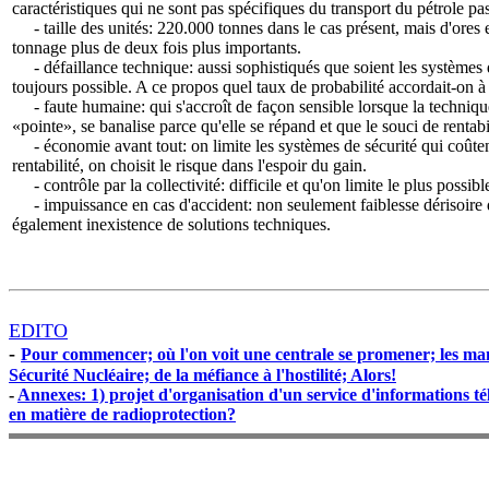
caractéristiques qui ne sont pas spécifiques du transport du pétrole 
- taille des unités: 220.000 tonnes dans le cas présent, mais d'ores et
tonnage plus de deux fois plus importants.
- défaillance technique: aussi sophistiqués que soient les systèmes de
toujours possible. A ce propos quel taux de probabilité accordait-on à 
- faute humaine: qui s'accroît de façon sensible lorsque la techniq
«pointe», se banalise parce qu'elle se répand et que le souci de rentabi
- économie avant tout: on limite les systèmes de sécurité qui coûten
rentabilité, on choisit le risque dans l'espoir du gain.
- contrôle par la collectivité: difficile et qu'on limite le plus possibl
- impuissance en cas d'accident: non seulement faiblesse dérisoire 
également inexistence de solutions techniques.
EDITO
-
Pour commencer; où l'on voit une centrale se promener; les man
Sécurité Nucléaire; de la méfiance à l'hostilité; Alors!
-
Annexes: 1) projet d'organisation d'un service d'informations tél
en matière de radioprotection?