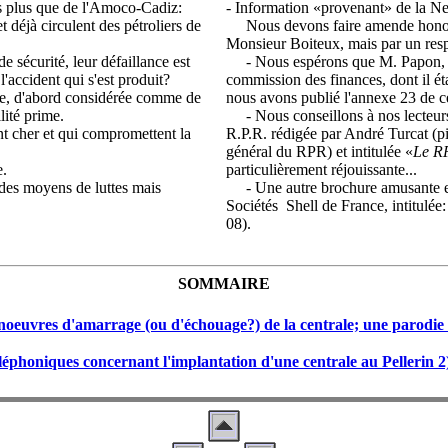
pas plus que de l'Amoco-Cadiz:
- Information «provenant» de la Ne
 déjà circulent des pétroliers de
Nous devons faire amende honorable
Monsieur Boiteux, mais par un resp
 sécurité, leur défaillance est
- Nous espérons que M. Papon, no
l'accident qui s'est produit?
commission des finances, dont il ét
ue, d'abord considérée comme de
nous avons publié l'annexe 23 de c
lité prime.
- Nous conseillons à nos lecteurs 
t cher et qui compromettent la
R.P.R. rédigée par André Turcat (p
général du RPR) et intitulée «
Le RP
e.
particulièrement réjouissante...
des moyens de luttes mais
- Une autre brochure amusante est 
Sociétés Shell de France, intitulée:
08).
SOMMAIRE
oeuvres d'amarrage (ou d'échouage?) de la centrale; une parodie d
éphoniques concernant l'implantation d'une centrale au Pellerin 2) L