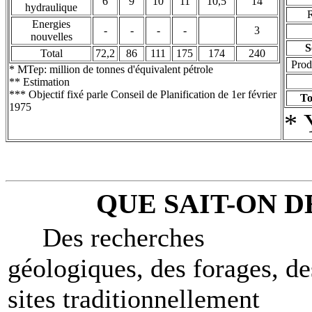
6
9
10
11
10,5
14
hydraulique
R
Energies
-
-
-
-
3
nouvelles
S
Total
72,2
86
111
175
174
240
Prod
* MTep: million de tonnes d'équivalent pétrole
** Estimation
*** Objectif fixé parle Conseil de Planification de 1er février
To
1975
* 
QUE SAIT-ON 
Des recherches
géologiques, des forages, de
sites traditionnellement